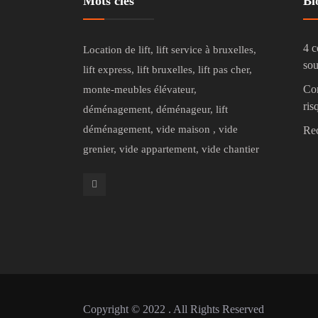
Mots clés
Bl
4 c
Location de lift, lift service à bruxelles,
sou
lift express, lift bruxelles, lift pas cher,
Co
monte-meubles élévateur,
ris
déménagement, déménageur, lift
déménagement, vide maison , vide
Rec
grenier, vide appartement, vide chantier
Copyright © 2022 . All Rights Reserved